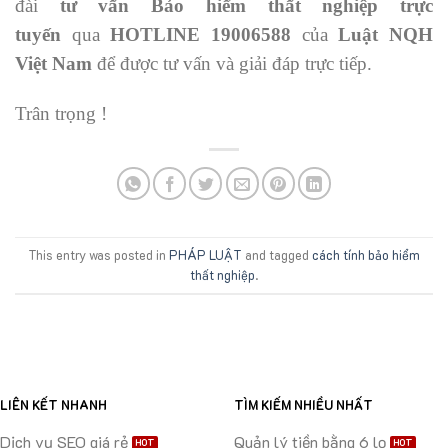
đài
tư vấn Bảo hiểm thất nghiệp trực
tuyến
qua
HOTLINE 19006588
của
Luật NQH
Việt Nam
để được tư vấn và giải đáp trực tiếp.
Trân trọng !
This entry was posted in
PHÁP LUẬT
and tagged
cách tính bảo hiểm
thất nghiệp
.
LIÊN KẾT NHANH
TÌM KIẾM NHIỀU NHẤT
Dịch vụ SEO giá rẻ
Quản lý tiền bằng 6 lọ