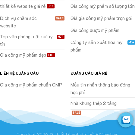
thiết kế website giá rẻ
Gia công mỹ phẩm số lượng lớn
Dịch vụ chăm sóc
Giá gia công mỹ phẩm trọn gói
website
Gia công dược mỹ phẩm
Top văn phòng luật sư uy
Công ty sản xuất hóa mỹ
tín
phẩm
Gia công mỹ phẩm đẹp
LIÊN HỆ QUẢNG CÁO
QUẢNG CÁO GIÁ RẺ
Gia công mỹ phẩm chuẩn GMP
Mẫu tin nhắn thông báo đóng
học phí
Nhà khung thép 2 tầng
Copyright 2026 ©
Thiết kế website
bởi
BICTweb.vn