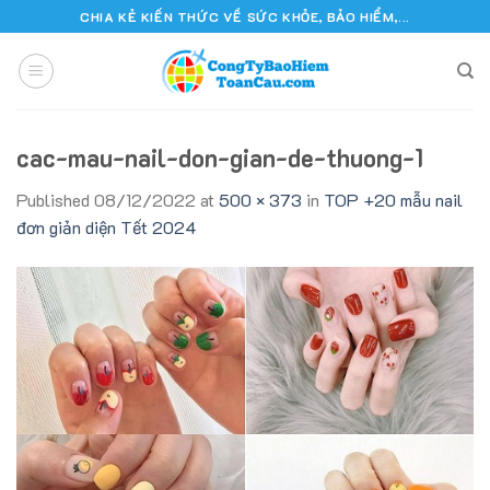
Skip
CHIA KẺ KIẾN THỨC VỀ SỨC KHỎE, BẢO HIỂM,...
to
content
cac-mau-nail-don-gian-de-thuong-1
Published
08/12/2022
at
500 × 373
in
TOP +20 mẫu nail
đơn giản diện Tết 2024