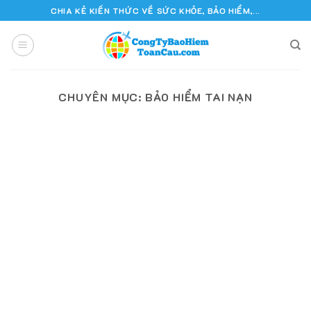
Skip
CHIA KẺ KIẾN THỨC VỀ SỨC KHỎE, BẢO HIỂM,...
to
content
CHUYÊN MỤC:
BẢO HIỂM TAI NẠN