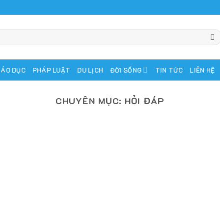
IÁO DỤC
PHÁP LUẬT
DU LỊCH
ĐỜI SỐNG
TIN TỨC
LIÊN HỆ
CHUYÊN MỤC:
HỎI ĐÁP