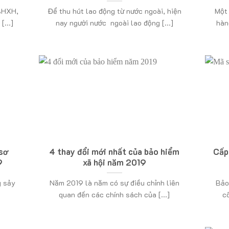
 BHXH,
Để thu hút lao động từ nước ngoài, hiện
Một
...]
nay người nước ngoài lao động [...]
hàn
 sơ
4 thay đổi mới nhất của bảo hiểm
Cấp
9
xã hội năm 2019
g sảy
Năm 2019 là năm có sự điều chỉnh liên
Bảo 
quan đến các chính sách của [...]
c