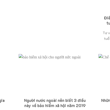
Điề
t
Tư v
tuổ
gia
Người nước ngoài nên biết 3 điều
Nhữn
này về bảo hiểm xã hội năm 2019