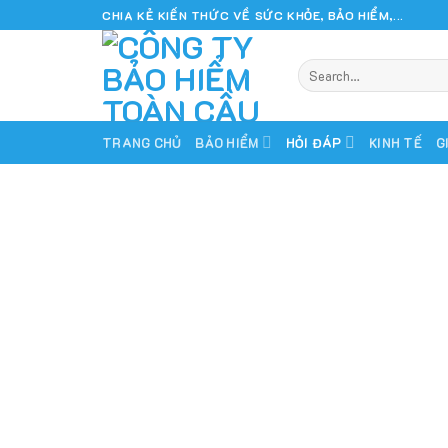
Skip
CHIA KẺ KIẾN THỨC VỀ SỨC KHỎE, BẢO HIỂM,...
to
content
TRANG CHỦ
BẢO HIỂM
HỎI ĐÁP
KINH TẾ
G