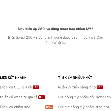
Máy biến áp 250kva dùng được bao nhiêu KW?
Biến ấp áp 250kva đông anh dùng được bao nhiêu KW? Các
tính KW từ [...]
LIÊN KẾT NHANH
TÌM KIẾM NHIỀU NHẤT
Dịch vụ SEO giá rẻ
Quản lý tiền bằng 6 lọ
thiết kế website giá rẻ
Gia công mỹ phẩm số lượng lớn
Dịch vụ chăm sóc
Giá gia công mỹ phẩm trọn gói