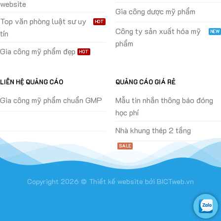
website
Gia công dược mỹ phẩm
Top văn phòng luật sư uy
Công ty sản xuất hóa mỹ
tín
phẩm
Gia công mỹ phẩm đẹp
LIÊN HỆ QUẢNG CÁO
QUẢNG CÁO GIÁ RẺ
Gia công mỹ phẩm chuẩn GMP
Mẫu tin nhắn thông báo đóng
học phí
Nhà khung thép 2 tầng
Copyright 2026 ©
Thiết kế website
bởi
BICTweb.vn