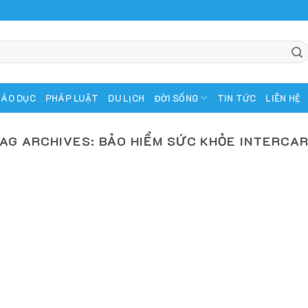
IÁO DỤC
PHÁP LUẬT
DU LỊCH
ĐỜI SỐNG
TIN TỨC
LIÊN HỆ
AG ARCHIVES:
BẢO HIỂM SỨC KHỎE INTERCA