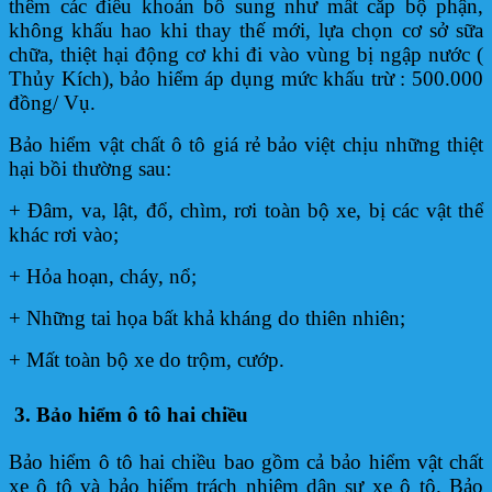
thêm các điều khoản bổ sung như mất cắp bộ phận,
không khấu hao khi thay thế mới, lựa chọn cơ sở sữa
chữa, thiệt hại động cơ khi đi vào vùng bị ngập nước (
Thủy Kích), bảo hiểm áp dụng mức khấu trừ : 500.000
đồng/ Vụ.
Bảo hiểm vật chất ô tô giá rẻ bảo việt chịu những thiệt
hại bồi thường sau:
+ Đâm, va, lật, đổ, chìm, rơi toàn bộ xe, bị các vật thể
khác rơi vào;
+ Hỏa hoạn, cháy, nổ;
+ Những tai họa bất khả kháng do thiên nhiên;
+ Mất toàn bộ xe do trộm, cướp.
3. Bảo hiểm ô tô hai chiều
Bảo hiểm ô tô hai chiều bao gồm cả bảo hiểm vật chất
xe ô tô và bảo hiểm trách nhiệm dân sự xe ô tô. Bảo