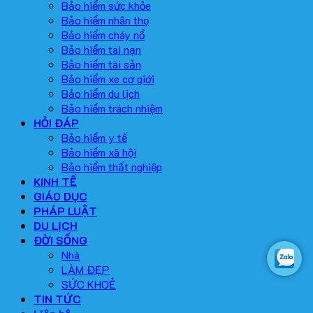
Bảo hiểm sức khỏe
Bảo hiểm nhân thọ
Bảo hiểm cháy nổ
Bảo hiểm tai nạn
Bảo hiểm tài sản
Bảo hiểm xe cơ giới
Bảo hiểm du lịch
Bảo hiểm trách nhiệm
HỎI ĐÁP
Bảo hiểm y tế
Bảo hiểm xã hội
Bảo hiểm thất nghiệp
KINH TẾ
GIÁO DỤC
PHÁP LUẬT
DU LỊCH
ĐỜI SỐNG
Nhà
LÀM ĐẸP
SỨC KHOẺ
TIN TỨC