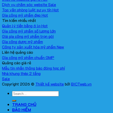
Dịch vụ chăm sóc website
Top văn phòng luật sư uy tín
Gia công mỹ phẩm đẹp
Tìm kiếm nhiều nhất
Quản lý tiền bằng 6 lọ
Gia công mỹ phẩm số lượng lớn
Giá gia công mỹ phẩm trọn gói
Gia công dược mỹ phẩm
Công ty sản xuất hóa mỹ phẩm
Liên hệ quảng cáo
Gia công mỹ phẩm chuẩn GMP
Quảng cáo giá rẻ
Mẫu tin nhắn thông báo đóng học phí
Nhà khung thép 2 tầng
Copyright 2026 ©
Thiết kế website
bởi
BICTweb.vn
TRANG CHỦ
BẢO HIỂM