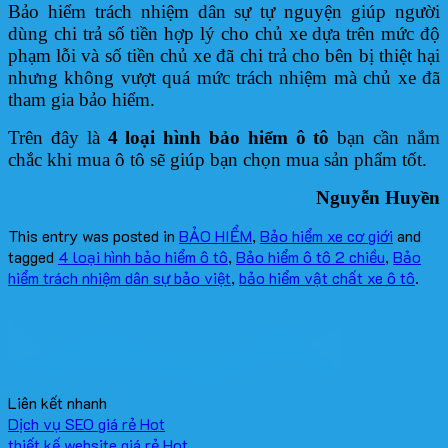
Bảo hiểm trách nhiệm dân sự tự nguyện giúp người
dùng chi trả số tiền hợp lý cho chủ xe dựa trên mức độ
phạm lỗi và số tiền chủ xe đã chi trả cho bên bị thiệt hại
nhưng không vượt quá mức trách nhiệm mà chủ xe đã
tham gia bảo hiểm.
Trên đây là
4 loại hình bảo hiểm ô tô
bạn cần nắm
chắc khi mua ô tô sẽ giúp bạn chọn mua sản phẩm tốt.
Nguyễn Huyền
This entry was posted in
BẢO HIỂM
,
Bảo hiểm xe cơ giới
and
tagged
4 loại hình bảo hiểm ô tô
,
Bảo hiểm ô tô 2 chiều
,
Bảo
hiểm trách nhiệm dân sự bảo việt
,
bảo hiểm vật chất xe ô tô
.
Liên kết nhanh
Dịch vụ SEO giá rẻ
thiết kế website giá rẻ