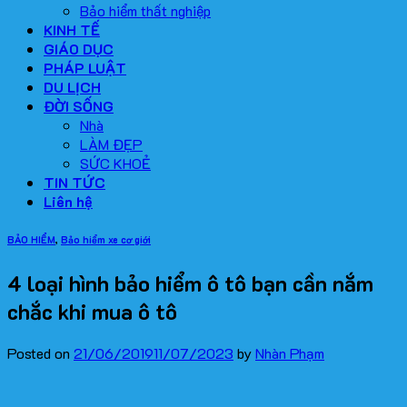
Bảo hiểm thất nghiệp
KINH TẾ
GIÁO DỤC
PHÁP LUẬT
DU LỊCH
ĐỜI SỐNG
Nhà
LÀM ĐẸP
SỨC KHOẺ
TIN TỨC
Liên hệ
BẢO HIỂM
,
Bảo hiểm xe cơ giới
4 loại hình bảo hiểm ô tô bạn cần nắm
chắc khi mua ô tô
Posted on
21/06/2019
11/07/2023
by
Nhàn Phạm