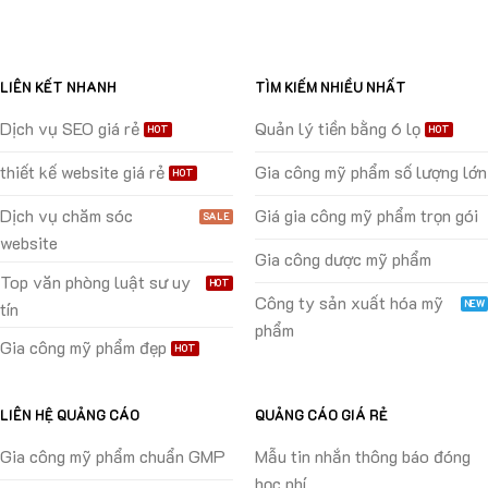
LIÊN KẾT NHANH
TÌM KIẾM NHIỀU NHẤT
Dịch vụ SEO giá rẻ
Quản lý tiền bằng 6 lọ
thiết kế website giá rẻ
Gia công mỹ phẩm số lượng lớn
Dịch vụ chăm sóc
Giá gia công mỹ phẩm trọn gói
website
Gia công dược mỹ phẩm
Top văn phòng luật sư uy
Công ty sản xuất hóa mỹ
tín
phẩm
Gia công mỹ phẩm đẹp
LIÊN HỆ QUẢNG CÁO
QUẢNG CÁO GIÁ RẺ
Gia công mỹ phẩm chuẩn GMP
Mẫu tin nhắn thông báo đóng
học phí