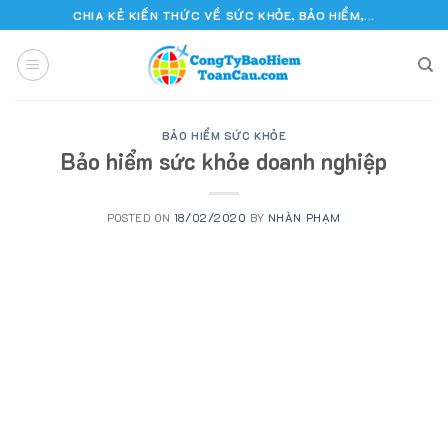
Skip
CHIA KẺ KIẾN THỨC VỀ SỨC KHỎE, BẢO HIỂM,...
to
content
BẢO HIỂM SỨC KHỎE
Bảo hiểm sức khỏe doanh nghiệp
POSTED ON
18/02/2020
BY
NHÀN PHẠM