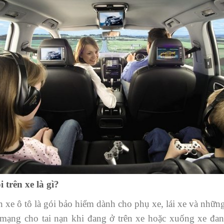
 trên xe là gì?
n xe ô tô là gói bảo hiểm dành cho phụ xe, lái xe và nhữn
nh mạng cho tai nạn khi đang ở trên xe hoặc xuống xe đa