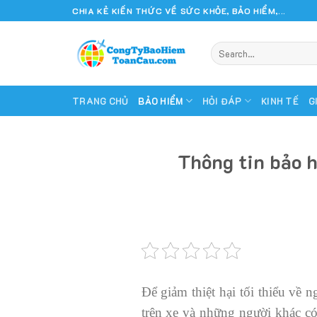
Skip
CHIA KẺ KIẾN THỨC VỀ SỨC KHỎE, BẢO HIỂM,...
to
content
TRANG CHỦ
BẢO HIỂM
HỎI ĐÁP
KINH TẾ
G
Thông tin bảo h
Để giảm thiệt hại tối thiểu về
trên xe và những người khác có 