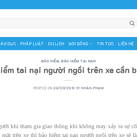
IÁO DỤC
PHÁP LUẬT
DU LỊCH
ĐỜI SỐNG
TIN TỨC
LIÊN HỆ
BẢO HIỂM
,
BẢO HIỂM TAI NẠN
iểm tai nại người ngồi trên xe cần b
POSTED ON
26/03/2019
BY
NHÀN PHẠM
 người khi tham gia giao thông khi không may xảy ra sự 
mặt trên xe thì bảo hiểm tai nạn người ngồi trên xe sẽ l