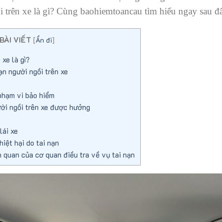
 trên xe là gì? Cùng baohiemtoancau tìm hiểu ngay sau đ
BÀI VIẾT
[
Ẩn đi
]
 xe là gì?
n người ngồi trên xe
phạm vi bảo hiểm
ười ngồi trên xe được hưởng
lái xe
iệt hại do tai nạn
n quan của cơ quan điều tra về vụ tai nạn