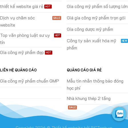
thiết kế website giá rẻ
Gia công mỹ phẩm số lượng lớn
Dịch vụ chăm sóc
Giá gia công mỹ phẩm trọn gói
website
Gia công dược mỹ phẩm
Top văn phòng luật sư uy
Công ty sản xuất hóa mỹ
tín
phẩm
Gia công mỹ phẩm đẹp
LIÊN HỆ QUẢNG CÁO
QUẢNG CÁO GIÁ RẺ
Gia công mỹ phẩm chuẩn GMP
Mẫu tin nhắn thông báo đóng
học phí
Nhà khung thép 2 tầng
Copyright 2026 ©
Thiết kế website
bởi
BICTweb.vn