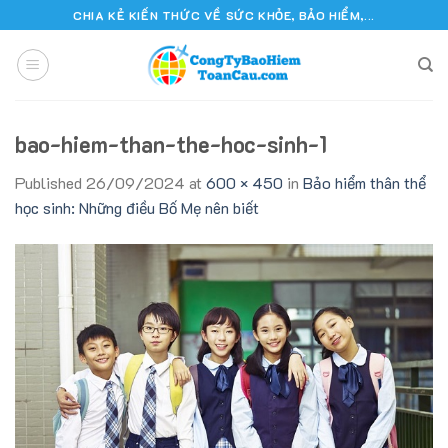
Skip
CHIA KẺ KIẾN THỨC VỀ SỨC KHỎE, BẢO HIỂM,...
to
content
bao-hiem-than-the-hoc-sinh-1
Published
26/09/2024
at
600 × 450
in
Bảo hiểm thân thể
học sinh: Những điều Bố Mẹ nên biết