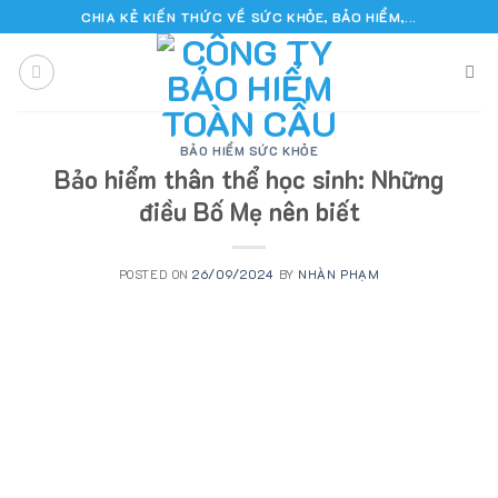
Skip
CHIA KẺ KIẾN THỨC VỀ SỨC KHỎE, BẢO HIỂM,...
to
content
BẢO HIỂM SỨC KHỎE
Bảo hiểm thân thể học sinh: Những
điều Bố Mẹ nên biết
POSTED ON
26/09/2024
BY
NHÀN PHẠM