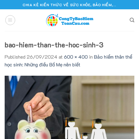
Skip
CHIA KẺ KIẾN THỨC VỀ SỨC KHỎE, BẢO HIỂM,...
to
content
bao-hiem-than-the-hoc-sinh-3
Published
26/09/2024
at
600 × 400
in
Bảo hiểm thân thể
học sinh: Những điều Bố Mẹ nên biết