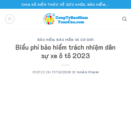
Skip
CHIA KẺ KIẾN THỨC VỀ SỨC KHỎE, BẢO HIỂM,...
to
content
BẢO HIỂM
,
BẢO HIỂM XE CƠ GIỚI
Biểu phí bảo hiểm trách nhiệm dân
sự xe ô tô 2023
POSTED ON
17/10/2019
BY
NHÀN PHẠM