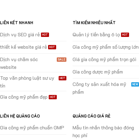
LIÊN KẾT NHANH
TÌM KIẾM NHIỀU NHẤT
Dịch vụ SEO giá rẻ
Quản lý tiền bằng 6 lọ
thiết kế website giá rẻ
Gia công mỹ phẩm số lượng lớn
Dịch vụ chăm sóc
Giá gia công mỹ phẩm trọn gói
website
Gia công dược mỹ phẩm
Top văn phòng luật sư uy
Công ty sản xuất hóa mỹ
tín
phẩm
Gia công mỹ phẩm đẹp
LIÊN HỆ QUẢNG CÁO
QUẢNG CÁO GIÁ RẺ
Gia công mỹ phẩm chuẩn GMP
Mẫu tin nhắn thông báo đóng
học phí