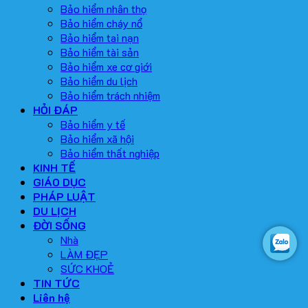
Bảo hiểm nhân thọ
Bảo hiểm cháy nổ
Bảo hiểm tai nạn
Bảo hiểm tài sản
Bảo hiểm xe cơ giới
Bảo hiểm du lịch
Bảo hiểm trách nhiệm
HỎI ĐÁP
Bảo hiểm y tế
Bảo hiểm xã hội
Bảo hiểm thất nghiệp
KINH TẾ
GIÁO DỤC
PHÁP LUẬT
DU LỊCH
ĐỜI SỐNG
Nhà
LÀM ĐẸP
SỨC KHOẺ
TIN TỨC
Liên hệ