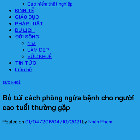
Bảo hiểm thất nghiệp
KINH TẾ
GIÁO DỤC
PHÁP LUẬT
DU LỊCH
ĐỜI SỐNG
Nhà
LÀM ĐẸP
SỨC KHOẺ
TIN TỨC
Liên hệ
SỨC KHOẺ
Bỏ túi cách phòng ngừa bệnh cho người
cao tuổi thường gặp
Posted on
01/04/2019
04/10/2021
by
Nhàn Phạm