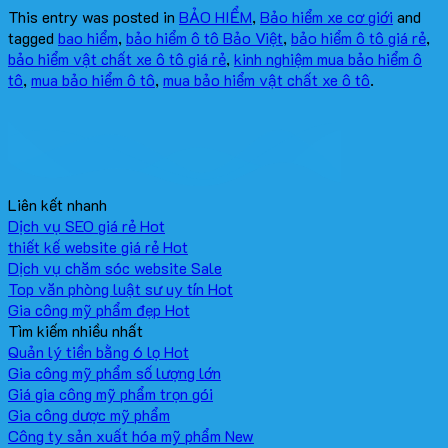
This entry was posted in
BẢO HIỂM
,
Bảo hiểm xe cơ giới
and
tagged
bao hiểm
,
bảo hiểm ô tô Bảo Việt
,
bảo hiểm ô tô giá rẻ
,
bảo hiểm vật chất xe ô tô giá rẻ
,
kinh nghiệm mua bảo hiểm ô
tô
,
mua bảo hiểm ô tô
,
mua bảo hiểm vật chất xe ô tô
.
Liên kết nhanh
Dịch vụ SEO giá rẻ
thiết kế website giá rẻ
Dịch vụ chăm sóc website
Top văn phòng luật sư uy tín
Gia công mỹ phẩm đẹp
Tìm kiếm nhiều nhất
Quản lý tiền bằng 6 lọ
Gia công mỹ phẩm số lượng lớn
Giá gia công mỹ phẩm trọn gói
Gia công dược mỹ phẩm
Công ty sản xuất hóa mỹ phẩm