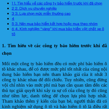
1
1. Tìm hiểu về các công ty bảo hiểm trước khi đã chọn
2
2. Dịch vụ chuyên nghiệp
3
3. Lựa chọn mức miễn thường cao
4
5
3. Nên mua bảo hiểm kết hợp hoặc mua theo nhóm
6
4. Kinh nghiệm “vàng” khi mua bảo hiểm vật chất xe ô
tô
1. Tìm hiểu về các công ty bảo hiểm trước khi đã
chọn
Mối một công ty bảo hiểm đều có mức phí bảo hiểm ô
tô khác nhau, để có được mức phí tốt nhất của cùng nội
dung bảo hiểm bạn nên tham khảo giá của ít nhất 3
công ty khác nhau để đối chiếu. Tuy nhiên, cũng đừng
vội chỉ nhìn vào mức phí mà bạn cần quan tâm đến các
thủ tục giải quyết khi xảy ra sự cố của công ty đó cũng
như tiềm lực, danh tiếng để chọn lựa phù hợp nhất.
Tham khảo thêm ý kiến của bạn bè, người thân đã có
kinh nghiệm sử dụng ô tô và bảo hiểm ô tô là điều rất