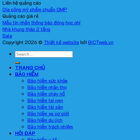
Liên hệ quảng cáo
Gia công mỹ phẩm chuẩn GMP
Quảng cáo giá rẻ
Mẫu tin nhắn thông báo đóng học phí
Nhà khung thép 2 tầng
Copyright 2026 ©
Thiết kế website
bởi
BICTweb.vn
TRANG CHỦ
BẢO HIỂM
Bảo hiểm sức khỏe
Bảo hiểm nhân thọ
Bảo hiểm cháy nổ
Bảo hiểm tai nạn
Bảo hiểm tài sản
Bảo hiểm xe cơ giới
Bảo hiểm du lịch
Bảo hiểm trách nhiệm
HỎI ĐÁP
Bảo hiểm y tế