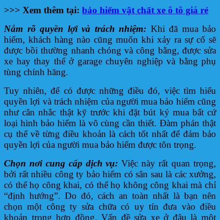
>>> Xem thêm tại:
bảo hiểm vật chất xe ô tô giá rẻ
Nắm rõ quyền lợi và trách nhiệm:
Khi đã mua bảo
hiểm, khách hàng nào cũng muốn khi xảy ra sự cố sẽ
được bồi thường nhanh chóng và công bằng, được sửa
xe hay thay thế ở garage chuyên nghiệp và bằng phụ
tùng chính hãng.
Tuy nhiên, để có được những điều đó, việc tìm hiểu
quyền lợi và trách nhiệm của người mua bảo hiểm cũng
như cân nhắc thật kỹ trước khi đặt bút ký mua bất cứ
loại hình bảo hiểm là vô cùng cần thiết. Đàm phán thật
cụ thể về từng điều khoản là cách tốt nhất để đảm bảo
quyền lợi của người mua bảo hiểm được tôn trọng.
Chọn nơi cung cấp dịch vụ:
Việc này rất quan trọng,
bởi rất nhiều công ty bảo hiểm có sân sau là các xưởng,
có thể họ công khai, có thể họ không công khai mà chỉ
“định hướng”. Do đó, cách an toàn nhất là bạn nên
chọn một công ty sửa chữa có uy tín đưa vào điều
khoản trong hợp đồng. Vấn đề sửa xe ở đâu là một