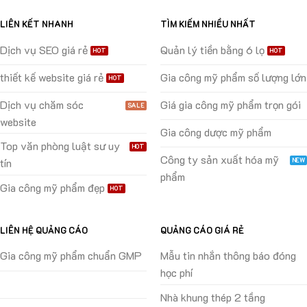
LIÊN KẾT NHANH
TÌM KIẾM NHIỀU NHẤT
Dịch vụ SEO giá rẻ
Quản lý tiền bằng 6 lọ
thiết kế website giá rẻ
Gia công mỹ phẩm số lượng lớn
Dịch vụ chăm sóc
Giá gia công mỹ phẩm trọn gói
website
Gia công dược mỹ phẩm
Top văn phòng luật sư uy
Công ty sản xuất hóa mỹ
tín
phẩm
Gia công mỹ phẩm đẹp
LIÊN HỆ QUẢNG CÁO
QUẢNG CÁO GIÁ RẺ
Gia công mỹ phẩm chuẩn GMP
Mẫu tin nhắn thông báo đóng
học phí
Nhà khung thép 2 tầng