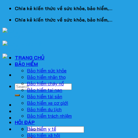
Skip
Chia kẻ kiến thức về sức khỏe, bảo hiểm,...
to
Chia kẻ kiến thức về sức khỏe, bảo hiểm,...
content
TRANG CHỦ
BẢO HIỂM
Bảo hiểm sức khỏe
Bảo hiểm nhân thọ
Bảo hiểm cháy nổ
Bảo hiểm tai nạn
Bảo hiểm tài sản
Bảo hiểm xe cơ giới
dịch vụ viết bài
Bảo hiểm du lịch
Bảo hiểm trách nhiệm
dịch vụ seo giá rẻ
HỎI ĐÁP
Bảo hiểm y tế
Bảo hiểm xã hội