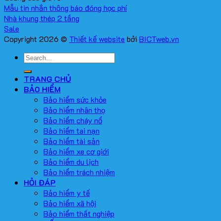
Mẫu tin nhắn thông báo đóng học phí
Nhà khung thép 2 tầng
Copyright 2026 ©
Thiết kế website
bởi
BICTweb.vn
TRANG CHỦ
BẢO HIỂM
Bảo hiểm sức khỏe
Bảo hiểm nhân thọ
Bảo hiểm cháy nổ
Bảo hiểm tai nạn
Bảo hiểm tài sản
Bảo hiểm xe cơ giới
Bảo hiểm du lịch
Bảo hiểm trách nhiệm
HỎI ĐÁP
Bảo hiểm y tế
Bảo hiểm xã hội
Bảo hiểm thất nghiệp