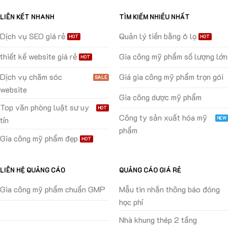
LIÊN KẾT NHANH
TÌM KIẾM NHIỀU NHẤT
Dịch vụ SEO giá rẻ
Quản lý tiền bằng 6 lọ
thiết kế website giá rẻ
Gia công mỹ phẩm số lượng lớn
Dịch vụ chăm sóc
Giá gia công mỹ phẩm trọn gói
website
Gia công dược mỹ phẩm
Top văn phòng luật sư uy
Công ty sản xuất hóa mỹ
tín
phẩm
Gia công mỹ phẩm đẹp
LIÊN HỆ QUẢNG CÁO
QUẢNG CÁO GIÁ RẺ
Gia công mỹ phẩm chuẩn GMP
Mẫu tin nhắn thông báo đóng
học phí
Nhà khung thép 2 tầng