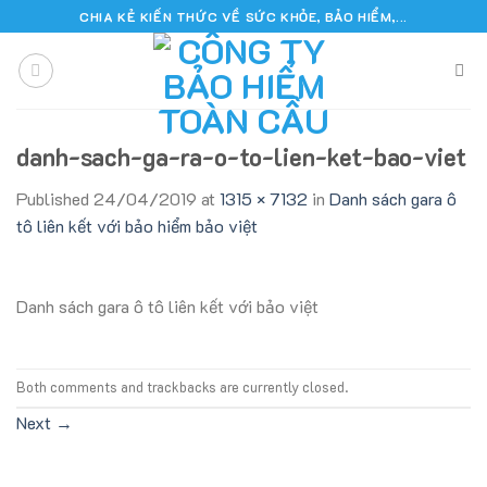
Skip
CHIA KẺ KIẾN THỨC VỀ SỨC KHỎE, BẢO HIỂM,...
to
content
danh-sach-ga-ra-o-to-lien-ket-bao-viet
Published
24/04/2019
at
1315 × 7132
in
Danh sách gara ô
tô liên kết với bảo hiểm bảo việt
Danh sách gara ô tô liên kết với bảo việt
Both comments and trackbacks are currently closed.
Next
→