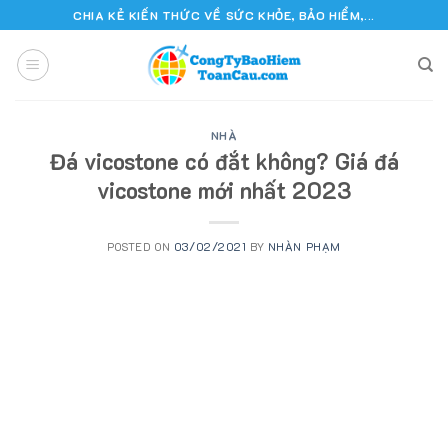
Skip
CHIA KẺ KIẾN THỨC VỀ SỨC KHỎE, BẢO HIỂM,...
to
content
NHÀ
Đá vicostone có đắt không? Giá đá
vicostone mới nhất 2023
POSTED ON
03/02/2021
BY
NHÀN PHẠM