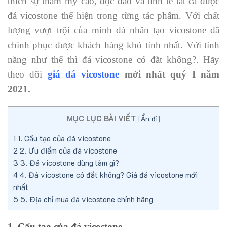
thích sự thẩm mỹ cao, độc đáo và tinh tế tất cả được
đá vicostone thể hiện trong từng tác phẩm. Với chất
lượng vượt trội của mình đá nhân tạo vicostone đã
chinh phục được khách hàng khó tính nhất. Với tính
năng như thế thì đá vicostone có đắt không?. Hãy
theo dõi
giá đá vicostone
mới nhất quý I năm
2021.
MỤC LỤC BÀI VIẾT
[
Ẩn đi
]
1
1. Cấu tạo của đá vicostone
2
2. Ưu điểm của đá vicostone
3
3. Đá vicostone dùng làm gì?
4
4. Đá vicostone có đắt không? Giá đá vicostone mới
nhất
5
5. Địa chỉ mua đá vicostone chính hãng
1. Cấu tạo của đá vicostone