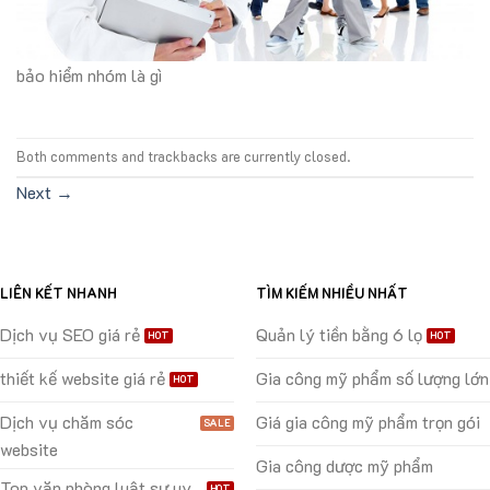
bảo hiểm nhóm là gì
Both comments and trackbacks are currently closed.
Next
→
LIÊN KẾT NHANH
TÌM KIẾM NHIỀU NHẤT
Dịch vụ SEO giá rẻ
Quản lý tiền bằng 6 lọ
thiết kế website giá rẻ
Gia công mỹ phẩm số lượng lớn
Dịch vụ chăm sóc
Giá gia công mỹ phẩm trọn gói
website
Gia công dược mỹ phẩm
Top văn phòng luật sư uy