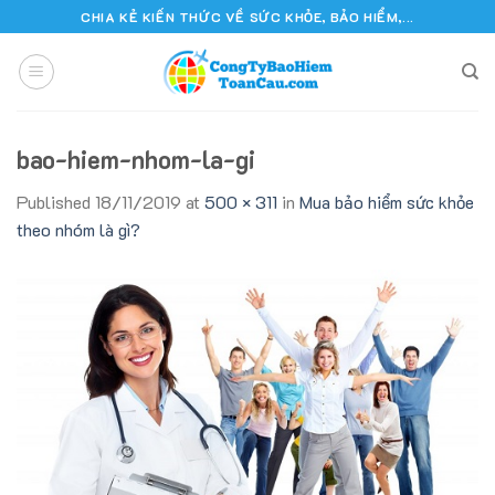
Skip
CHIA KẺ KIẾN THỨC VỀ SỨC KHỎE, BẢO HIỂM,...
to
content
bao-hiem-nhom-la-gi
Published
18/11/2019
at
500 × 311
in
Mua bảo hiểm sức khỏe
theo nhóm là gì?