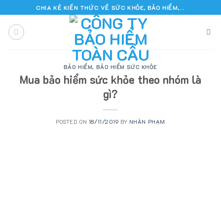
Skip
CHIA KẺ KIẾN THỨC VỀ SỨC KHỎE, BẢO HIỂM,...
to
content
BẢO HIỂM
,
BẢO HIỂM SỨC KHỎE
Mua bảo hiểm sức khỏe theo nhóm là
gì?
POSTED ON
18/11/2019
BY
NHÀN PHẠM