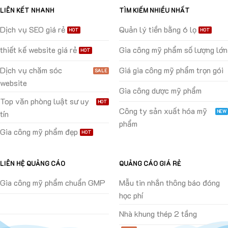
LIÊN KẾT NHANH
TÌM KIẾM NHIỀU NHẤT
Dịch vụ SEO giá rẻ
Quản lý tiền bằng 6 lọ
thiết kế website giá rẻ
Gia công mỹ phẩm số lượng lớn
Dịch vụ chăm sóc
Giá gia công mỹ phẩm trọn gói
website
Gia công dược mỹ phẩm
Top văn phòng luật sư uy
Công ty sản xuất hóa mỹ
tín
phẩm
Gia công mỹ phẩm đẹp
LIÊN HỆ QUẢNG CÁO
QUẢNG CÁO GIÁ RẺ
Gia công mỹ phẩm chuẩn GMP
Mẫu tin nhắn thông báo đóng
học phí
Nhà khung thép 2 tầng