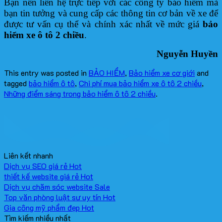
Bạn nên liên hệ trực tiếp với các công ty bảo hiểm mà
bạn tin tưởng và cung cấp các thông tin cơ bản về xe để
được tư vấn cụ thể và chính xác nhất về mức giá
bảo
hiểm xe ô tô 2 chiều
.
Nguyễn Huyền
This entry was posted in
BẢO HIỂM
,
Bảo hiểm xe cơ giới
and
tagged
bảo hiểm ô tô
,
Chi phí mua bảo hiểm xe ô tô 2 chiều
,
Những điểm sáng trong bảo hiểm ô tô 2 chiều
.
Liên kết nhanh
Dịch vụ SEO giá rẻ
thiết kế website giá rẻ
Dịch vụ chăm sóc website
Top văn phòng luật sư uy tín
Gia công mỹ phẩm đẹp
Tìm kiếm nhiều nhất