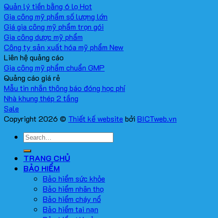
Quản lý tiền bằng 6 lọ
Gia công mỹ phẩm số lượng lớn
Giá gia công mỹ phẩm trọn gói
Gia công dược mỹ phẩm
Công ty sản xuất hóa mỹ phẩm
Liên hệ quảng cáo
Gia công mỹ phẩm chuẩn GMP
Quảng cáo giá rẻ
Mẫu tin nhắn thông báo đóng học phí
Nhà khung thép 2 tầng
Copyright 2026 ©
Thiết kế website
bởi
BICTweb.vn
TRANG CHỦ
BẢO HIỂM
Bảo hiểm sức khỏe
Bảo hiểm nhân thọ
Bảo hiểm cháy nổ
Bảo hiểm tai nạn