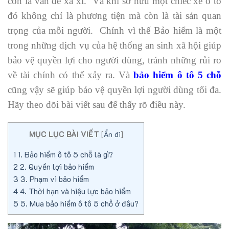
còn là vấn đề xa xỉ. Và khi sở hữu một chiếc xe ô tô
đó không chỉ là phương tiện mà còn là tài sản quan
trọng của mỗi người. Chính vì thế Bảo hiểm là một
trong những dịch vụ của hệ thống an sinh xã hội giúp
bảo vệ quyền lợi cho người dùng, tránh những rủi ro
về tài chính có thể xảy ra. Và
bảo hiểm ô tô 5 chỗ
cũng vậy sẽ giúp bảo vệ quyền lợi người dùng tối đa.
Hãy theo dõi bài viết sau để thấy rõ điều này.
MỤC LỤC BÀI VIẾT
[
Ẩn đi
]
1
1. Bảo hiểm ô tô 5 chỗ là gì?
2
2. Quyền lợi bảo hiểm
3
3. Phạm vi bảo hiểm
4
4. Thời hạn và hiệu lực bảo hiểm
5
5. Mua bảo hiểm ô tô 5 chỗ ở đâu?