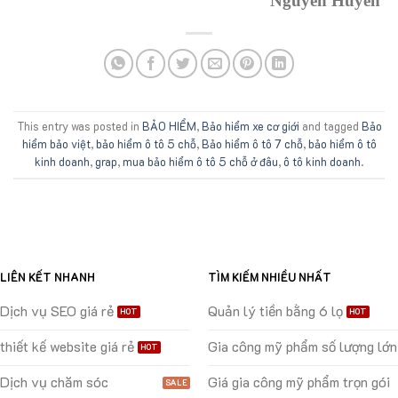
Nguyễn Huyền
This entry was posted in
BẢO HIỂM
,
Bảo hiểm xe cơ giới
and tagged
Bảo
hiểm bảo việt
,
bảo hiểm ô tô 5 chỗ
,
Bảo hiểm ô tô 7 chỗ
,
bảo hiểm ô tô
kinh doanh
,
grap
,
mua bảo hiểm ô tô 5 chỗ ở đâu
,
ô tô kinh doanh
.
LIÊN KẾT NHANH
TÌM KIẾM NHIỀU NHẤT
Dịch vụ SEO giá rẻ
Quản lý tiền bằng 6 lọ
thiết kế website giá rẻ
Gia công mỹ phẩm số lượng lớn
Dịch vụ chăm sóc
Giá gia công mỹ phẩm trọn gói