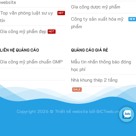
website
Gia công dược mỹ phẩm
Top văn phòng luật sư uy
Công ty sản xuất hóa mỹ
tín
phẩm
Gia công mỹ phẩm đẹp
LIÊN HỆ QUẢNG CÁO
QUẢNG CÁO GIÁ RẺ
Gia công mỹ phẩm chuẩn GMP
Mẫu tin nhắn thông báo đóng
học phí
Nhà khung thép 2 tầng
Copyright 2026 ©
Thiết kế website
bởi
BICTweb.vn