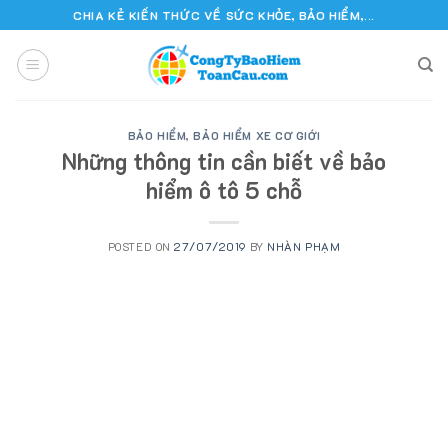
Skip
CHIA KẺ KIẾN THỨC VỀ SỨC KHỎE, BẢO HIỂM,...
to
content
BẢO HIỂM
,
BẢO HIỂM XE CƠ GIỚI
Những thông tin cần biết về bảo
hiểm ô tô 5 chỗ
POSTED ON
27/07/2019
BY
NHÀN PHẠM