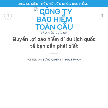
Skip
CHIA KẺ KIẾN THỨC VỀ SỨC KHỎE, BẢO HIỂM,...
to
content
BẢO HIỂM DU LỊCH
Quyền lợi bảo hiểm đi du lịch quốc
tế bạn cần phải biết
POSTED ON
31/05/2019
BY
NHÀN PHẠM