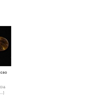
 cao
 Giá
..]