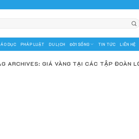
IÁO DỤC
PHÁP LUẬT
DU LỊCH
ĐỜI SỐNG
TIN TỨC
LIÊN HỆ
AG ARCHIVES:
GIÁ VÀNG TẠI CÁC TẬP ĐOÀN L