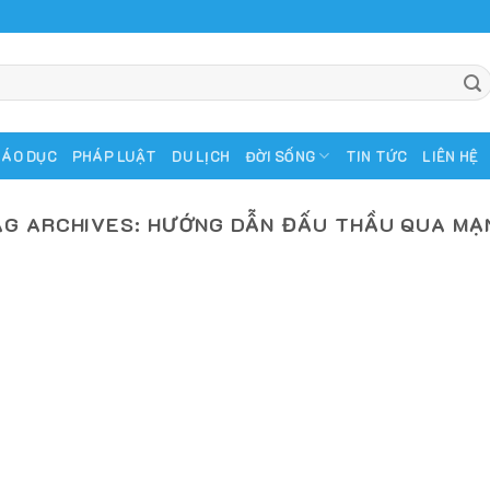
IÁO DỤC
PHÁP LUẬT
DU LỊCH
ĐỜI SỐNG
TIN TỨC
LIÊN HỆ
AG ARCHIVES:
HƯỚNG DẪN ĐẤU THẦU QUA MẠ