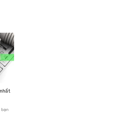
 nhất
h bạn