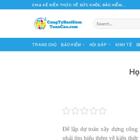
Skip
CHIA KẺ KIẾN THỨC VỀ SỨC KHỎE, BẢO HIỂM,...
to
content
TRANG CHỦ
BẢO HIỂM
HỎI ĐÁP
KINH TẾ
G
Họ
Để lập dự toán xây dựng công t
phải tìm hiểu thêm về kiến thức