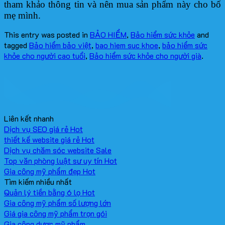
tham khảo thông tin và nên mua sản phẩm này cho bố
mẹ mình.
This entry was posted in
BẢO HIỂM
,
Bảo hiểm sức khỏe
and
tagged
Bảo hiểm bảo việt
,
bao hiem suc khoe
,
bảo hiểm sức
khỏe cho người cao tuổi
,
Bảo hiểm sức khỏe cho người già
.
Liên kết nhanh
Dịch vụ SEO giá rẻ
thiết kế website giá rẻ
Dịch vụ chăm sóc website
Top văn phòng luật sư uy tín
Gia công mỹ phẩm đẹp
Tìm kiếm nhiều nhất
Quản lý tiền bằng 6 lọ
Gia công mỹ phẩm số lượng lớn
Giá gia công mỹ phẩm trọn gói
Gia công dược mỹ phẩm