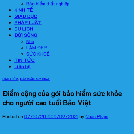
Bảo hiểm thất nghiệp
KINH TẾ
GIÁO DỤC
PHÁP LUẬT
DU LỊCH
ĐỜI SỐNG
Nhà
LÀM ĐẸP
SỨC KHOẺ
TIN TỨC
Liên hệ
BẢO HIỂM
,
Bảo hiểm sức khỏe
Điểm cộng của gói bảo hiểm sức khỏe
cho người cao tuổi Bảo Việt
Posted on
07/10/2019
09/09/2021
by
Nhàn Phạm