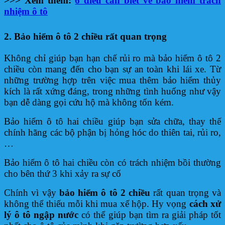
>>> Xem thêm:
6 điều cần biết về bảo hiểm trách
nhiệm ô tô
2. Bảo hiểm ô tô 2 chiều rất quan trọng
Không chỉ giúp bạn hạn chế rủi ro mà bảo hiểm ô tô 2
chiều còn mang đến cho bạn sự an toàn khi lái xe. Từ
những trường hợp trên việc mua thêm bảo hiểm thủy
kích là rất xứng đáng, trong những tình huống như vậy
bạn dễ dàng gọi cứu hộ mà không tốn kém.
Bảo hiểm ô tô hai chiều giúp bạn sửa chữa, thay thế
chính hãng các bộ phận bị hỏng hóc do thiên tai, rủi ro,
…
Bảo hiểm ô tô hai chiều còn có trách nhiệm bồi thường
cho bên thứ 3 khi xảy ra sự cố
Chính vì vậy
bảo hiểm ô tô 2 chiều
rất quan trọng và
không thể thiếu mỗi khi mua xế hộp. Hy vọng
cách xử
lý ô tô ngập nước
có thể giúp bạn tìm ra giải pháp tốt