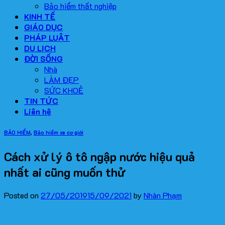
Bảo hiểm thất nghiệp
KINH TẾ
GIÁO DỤC
PHÁP LUẬT
DU LỊCH
ĐỜI SỐNG
Nhà
LÀM ĐẸP
SỨC KHOẺ
TIN TỨC
Liên hệ
BẢO HIỂM
,
Bảo hiểm xe cơ giới
Cách xử lý ô tô ngập nước hiệu quả
nhất ai cũng muốn thử
Posted on
27/05/2019
15/09/2021
by
Nhàn Phạm