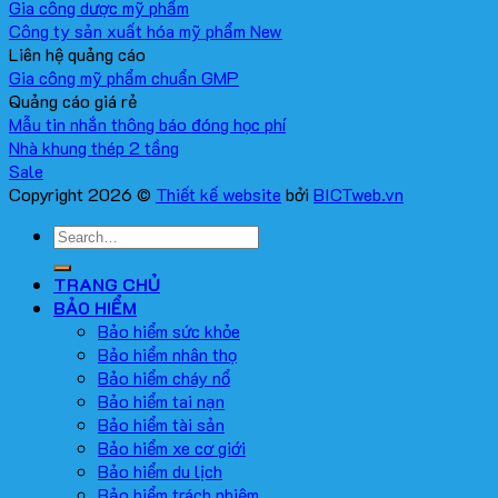
Gia công dược mỹ phẩm
Công ty sản xuất hóa mỹ phẩm
Liên hệ quảng cáo
Gia công mỹ phẩm chuẩn GMP
Quảng cáo giá rẻ
Mẫu tin nhắn thông báo đóng học phí
Nhà khung thép 2 tầng
Copyright 2026 ©
Thiết kế website
bởi
BICTweb.vn
TRANG CHỦ
BẢO HIỂM
Bảo hiểm sức khỏe
Bảo hiểm nhân thọ
Bảo hiểm cháy nổ
Bảo hiểm tai nạn
Bảo hiểm tài sản
Bảo hiểm xe cơ giới
Bảo hiểm du lịch
Bảo hiểm trách nhiệm