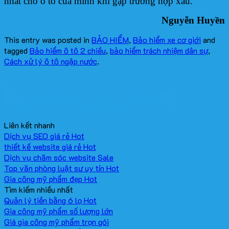
nhất cho ô tô của mình khi gặp trường hợp xấu.
Nguyễn Huyền
This entry was posted in
BẢO HIỂM
,
Bảo hiểm xe cơ giới
and
tagged
Bảo hiểm ô tô 2 chiều
,
bảo hiểm trách nhiệm dân sự
,
Cách xử lý ô tô ngập nước
.
Liên kết nhanh
Dịch vụ SEO giá rẻ
thiết kế website giá rẻ
Dịch vụ chăm sóc website
Top văn phòng luật sư uy tín
Gia công mỹ phẩm đẹp
Tìm kiếm nhiều nhất
Quản lý tiền bằng 6 lọ
Gia công mỹ phẩm số lượng lớn
Giá gia công mỹ phẩm trọn gói