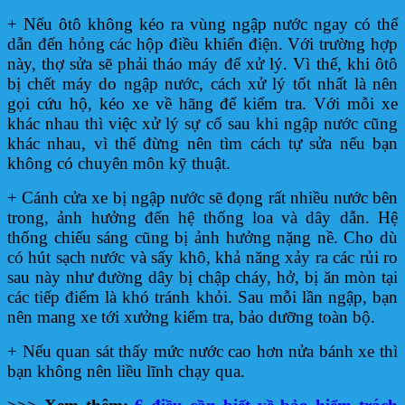
+ Nếu ôtô không kéo ra vùng ngập nước ngay có thể
dẫn đến hỏng các hộp điều khiển điện. Với trường hợp
này, thợ sửa sẽ phải tháo máy để xử lý. Vì thế, khi ôtô
bị chết máy do ngập nước, cách xử lý tốt nhất là nên
gọi cứu hộ, kéo xe về hãng để kiểm tra. Với mỗi xe
khác nhau thì việc xử lý sự cố sau khi ngập nước cũng
khác nhau, vì thế đừng nên tìm cách tự sửa nếu bạn
không có chuyên môn kỹ thuật.
+ Cánh cửa xe bị ngập nước sẽ đọng rất nhiều nước bên
trong, ảnh hưởng đến hệ thống loa và dây dẫn. Hệ
thống chiếu sáng cũng bị ảnh hưởng nặng nề. Cho dù
có hút sạch nước và sấy khô, khả năng xảy ra các rủi ro
sau này như đường dây bị chập cháy, hở, bị ăn mòn tại
các tiếp điểm là khó tránh khỏi. Sau mỗi lần ngập, bạn
nên mang xe tới xưởng kiểm tra, bảo dưỡng toàn bộ.
+ Nếu quan sát thấy mức nước cao hơn nửa bánh xe thì
bạn không nên liều lĩnh chạy qua.