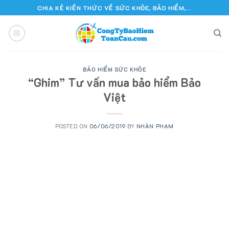
Skip
CHIA KẺ KIẾN THỨC VỀ SỨC KHỎE, BẢO HIỂM,...
to
content
BẢO HIỂM SỨC KHỎE
“Ghim” Tư vấn mua bảo hiểm Bảo
Việt
POSTED ON
06/06/2019
BY
NHÀN PHẠM