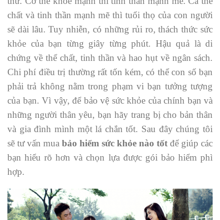
thứ. Cơ thể khỏe mạnh thì tinh thần mạnh mẽ. Cả thể
chất và tinh thần mạnh mẽ thì tuổi thọ của con người
sẽ dài lâu. Tuy nhiễn, có những rủi ro, thách thức sức
khỏe của bạn từng giây từng phút. Hậu quả là di
chứng về thể chất, tinh thần và hao hụt về ngân sách.
Chi phí điều trị thường rất tốn kém, có thể con số bạn
phải trả không nằm trong phạm vi bạn tưởng tượng
của bạn. Vì vậy, để bảo vệ sức khỏe của chính bạn và
những người thân yêu, bạn hãy trang bị cho bản thân
và gia đình mình một lá chắn tốt. Sau đây chúng tôi
sẽ tư vấn mua
bảo hiểm sức khỏe nào tốt
để giúp các
bạn hiểu rõ hơn và chọn lựa được gói bảo hiểm phì
hợp.