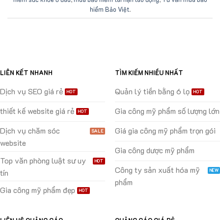
hiểm Bảo Việt
.
LIÊN KẾT NHANH
TÌM KIẾM NHIỀU NHẤT
Dịch vụ SEO giá rẻ
Quản lý tiền bằng 6 lọ
thiết kế website giá rẻ
Gia công mỹ phẩm số lượng lớn
Dịch vụ chăm sóc
Giá gia công mỹ phẩm trọn gói
website
Gia công dược mỹ phẩm
Top văn phòng luật sư uy
Công ty sản xuất hóa mỹ
tín
phẩm
Gia công mỹ phẩm đẹp