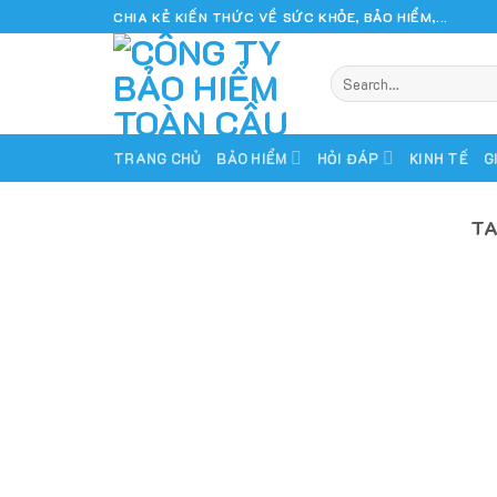
Skip
CHIA KẺ KIẾN THỨC VỀ SỨC KHỎE, BẢO HIỂM,...
to
content
TRANG CHỦ
BẢO HIỂM
HỎI ĐÁP
KINH TẾ
G
TA