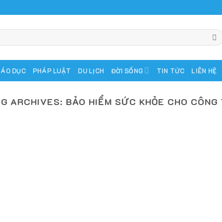
IÁO DỤC
PHÁP LUẬT
DU LỊCH
ĐỜI SỐNG
TIN TỨC
LIÊN HỆ
G ARCHIVES:
BẢO HIỂM SỨC KHỎE CHO CÔNG