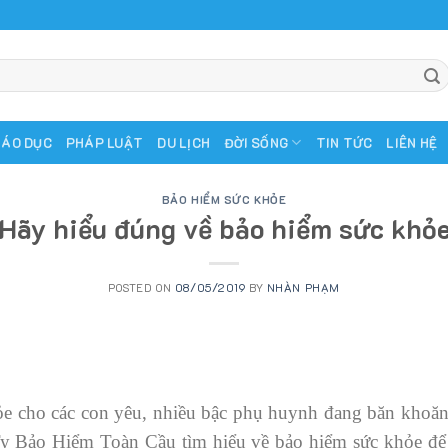
IÁO DỤC
PHÁP LUẬT
DU LỊCH
ĐỜI SỐNG
TIN TỨC
LIÊN HỆ
BẢO HIỂM SỨC KHỎE
Hãy hiểu đúng về bảo hiểm sức khỏ
POSTED ON
08/05/2019
BY
NHÀN PHẠM
e cho các con yêu, nhiều bậc phụ huynh đang băn khoă
y Bảo Hiểm Toàn Cầu tìm hiểu về bảo hiểm sức khỏe để