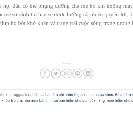
ái họ, đâu có thể phụng dưỡng cha mẹ họ khi không may h
 trẻ sơ sinh
thì bạn sẽ được hưởng rất nhiều quyền lợi, ti
giúp họ bớt khó khắn và trang trải cuộc sống trong tương l
hỏe
and tagged
bao hiểm
,
bảo hiểm phi nhân thọ
,
bao hiem suc khoe
,
Bảo hiểm s
 khỏe trẻ em
,
nên mua bảnên mua bảo hiểm cho con của hãng nàoo hiểm cho 