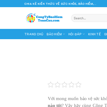
Skip
CHIA KẺ KIẾN THỨC VỀ SỨC KHỎE, BẢO HIỂM,...
to
content
TRANG CHỦ
BẢO HIỂM
HỎI ĐÁP
KINH TẾ
G
Với mong muốn bảo vệ sức khỏ
nào tốt
? Vậy hãy cùng Công T