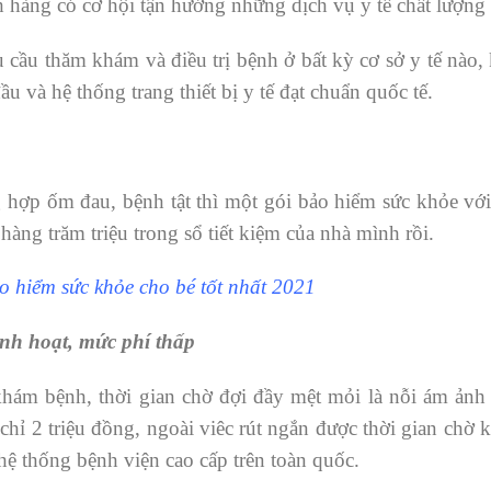
 hàng có cơ hội tận hưởng những dịch vụ y tế chất lượn
cầu thăm khám và điều trị bệnh ở bất kỳ cơ sở y tế nào
ầu và hệ thống trang thiết bị y tế đạt chuẩn quốc tế.
hợp ốm đau, bệnh tật thì một gói bảo hiểm sức khỏe với
àng trăm triệu trong sổ tiết kiệm của nhà mình rồi.
o hiểm sức khỏe cho bé tốt nhất 2021
linh hoạt, mức phí thấp
khám bệnh, thời gian chờ đợi đầy mệt mỏi là nỗi ám ảnh
chỉ 2 triệu đồng, ngoài viêc rút ngắn được thời gian ch
hệ thống bệnh viện cao cấp trên toàn quốc.