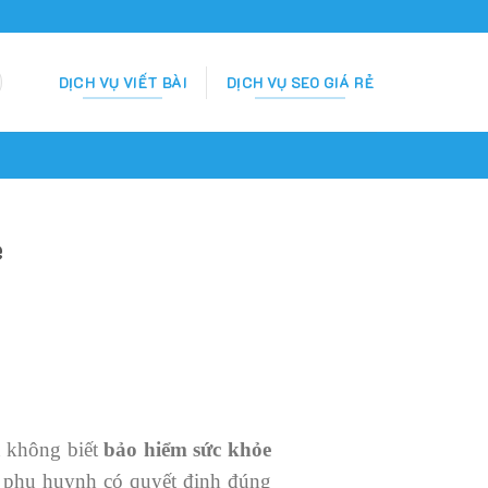
DỊCH VỤ VIẾT BÀI
DỊCH VỤ SEO GIÁ RẺ
e
n không biết
bảo hiểm sức khỏe
 phụ huynh có quyết định đúng