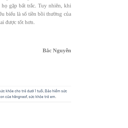
ọ gặp bất trắc. Tuy nhiên, khi
êu biểu là số tiền bồi thường của
ai được tốt hơn.
Bắc Nguyễn
ức khỏe cho trẻ dưới 1 tuổi
,
Bảo hiểm sức
con của hãngnaof
,
sức khỏe trẻ em
.