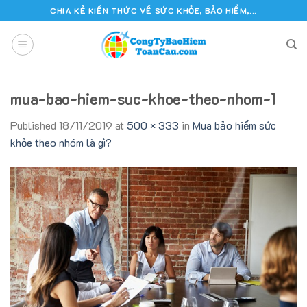
Skip
CHIA KẺ KIẾN THỨC VỀ SỨC KHỎE, BẢO HIỂM,...
to
content
mua-bao-hiem-suc-khoe-theo-nhom-1
Published
18/11/2019
at
500 × 333
in
Mua bảo hiểm sức
khỏe theo nhóm là gì?