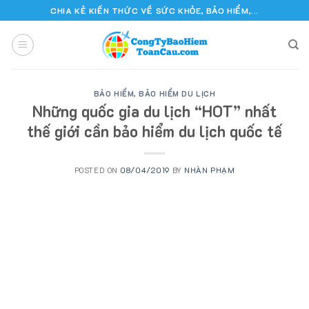
Skip
CHIA KẺ KIẾN THỨC VỀ SỨC KHỎE, BẢO HIỂM,...
to
content
BẢO HIỂM
,
BẢO HIỂM DU LỊCH
Những quốc gia du lịch “HOT” nhất
thế giới cần bảo hiểm du lịch quốc tế
POSTED ON
08/04/2019
BY
NHÀN PHẠM