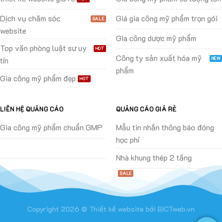
Dịch vụ chăm sóc
Giá gia công mỹ phẩm trọn gói
website
Gia công dược mỹ phẩm
Top văn phòng luật sư uy
Công ty sản xuất hóa mỹ
tín
phẩm
Gia công mỹ phẩm đẹp
LIÊN HỆ QUẢNG CÁO
QUẢNG CÁO GIÁ RẺ
Gia công mỹ phẩm chuẩn GMP
Mẫu tin nhắn thông báo đóng
học phí
Nhà khung thép 2 tầng
Copyright 2026 ©
Thiết kế website
bởi
BICTweb.vn