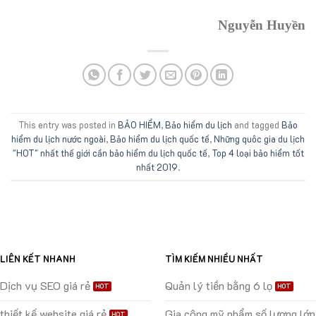
Nguyễn Huyền
This entry was posted in
BẢO HIỂM
,
Bảo hiểm du lịch
and tagged
Bảo
hiểm du lịch nước ngoài
,
Bảo hiểm du lịch quốc tế
,
Những quôc gia du lịch
"HOT" nhất thế giới cần bảo hiểm du lịch quốc tế
,
Top 4 loại bảo hiểm tốt
nhất 2019
.
LIÊN KẾT NHANH
TÌM KIẾM NHIỀU NHẤT
Dịch vụ SEO giá rẻ
Quản lý tiền bằng 6 lọ
thiết kế website giá rẻ
Gia công mỹ phẩm số lượng lớn