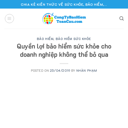
Skip
CHIA KẺ KIẾN THỨC VỀ SỨC KHỎE, BẢO HIỂM,...
to
content
BẢO HIỂM
,
BẢO HIỂM SỨC KHỎE
Quyền lợi bảo hiểm sức khỏe cho
doanh nghiệp không thể bỏ qua
POSTED ON
25/04/2019
BY
NHÀN PHẠM