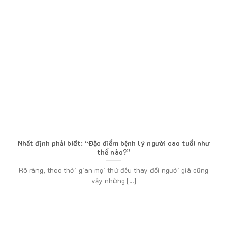
Nhất định phải biết: “Đặc điểm bệnh lý người cao tuổi như
thế nào?”
Rõ ràng, theo thời gian mọi thứ đều thay đổi người già cũng
vậy những [...]