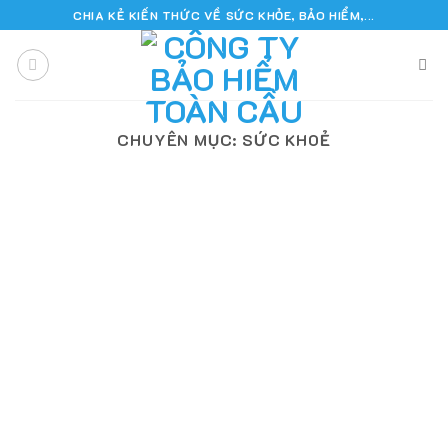
Skip
CHIA KẺ KIẾN THỨC VỀ SỨC KHỎE, BẢO HIỂM,...
to
content
CHUYÊN MỤC:
SỨC KHOẺ