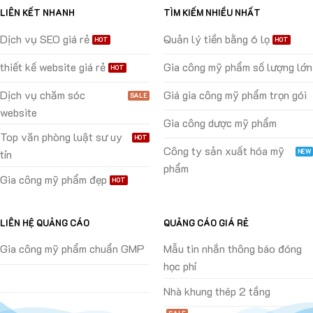
LIÊN KẾT NHANH
TÌM KIẾM NHIỀU NHẤT
Dịch vụ SEO giá rẻ
Quản lý tiền bằng 6 lọ
thiết kế website giá rẻ
Gia công mỹ phẩm số lượng lớn
Dịch vụ chăm sóc
Giá gia công mỹ phẩm trọn gói
website
Gia công dược mỹ phẩm
Top văn phòng luật sư uy
Công ty sản xuất hóa mỹ
tín
phẩm
Gia công mỹ phẩm đẹp
LIÊN HỆ QUẢNG CÁO
QUẢNG CÁO GIÁ RẺ
Gia công mỹ phẩm chuẩn GMP
Mẫu tin nhắn thông báo đóng
học phí
Nhà khung thép 2 tầng